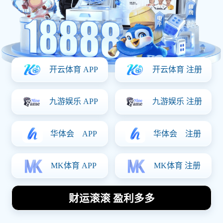
雄鹰篮球明星的传奇故事与
辉煌成就揭秘
2026-06-18
1
分享
在篮球的历史长河中，雄鹰篮球明星以其传奇故事和辉煌成
就吸引了无数球迷的目光。他们不仅在赛场上展现出卓越的
技术与过人的天赋，更通过不懈努力、顽强拼搏赢得了属于
自己的荣耀。本文将从四个方面深入揭秘这些篮球明星的传
奇旅程，包括他们的成长背景、职业生涯中的重大时刻、对
球队与社会的影响以及未来发展方向。这些方面共同构成了
雄鹰篮球明星辉煌成就的全景图，让我们一同领略这段激动