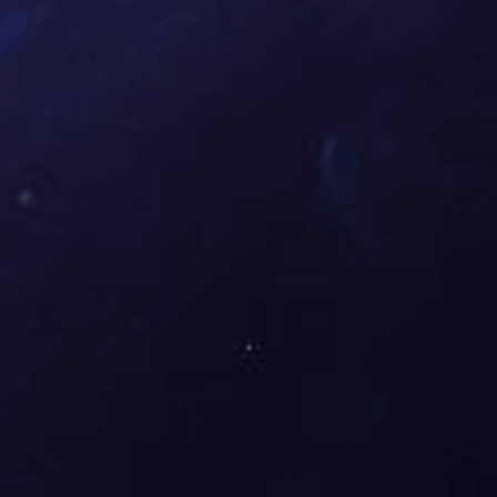
高清直播技术
周边
采用专业级转播设备与低延迟技
。
术，带来沉浸式观赛体验。
周边设计流程
边销
从主题创意、产品打样到批量生