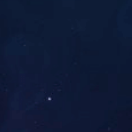
综合
，总部位于广东省湛江市，是一家致力于为全球体育爱
合性体育娱乐公司。自公司成立以来，始终秉承着
育文化”的企业理念，专注于体育直播、体育赛事组织
品的研发和销售，迅速成长为行业中的佼佼者。
直播平台，
星空综合
拥有多个体育项目的独家直播
球、羽毛球等热门项目。公司与全球多家体育组织和
，确保用户能够第一时间欣赏到国内外顶级体育赛事
·综合体育
还在不断提升技术实力，利用先进的直播
、高清晰度的观看体验，打造沉浸式的赛事直播平
出，还是互联网视频流媒体，都能够实现流畅的多平
随地都能享受体育盛宴。
还深耕体育赛事的组织与运营，成功承办了多项国内
有一支经验丰富的赛事策划和运营团队，能够为赛事