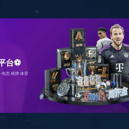
首页
认识
星空综合
合作实例
最新动态
服务宗旨
到奖杯，每一
的故事！
g-zai-zhe-ni-de-gu-shi