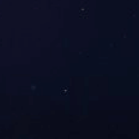
直播执行步骤
周边开发流程
备调试、信号传输、导播切换及
从设计创意、样品打样到量产
推流，保障直播流畅稳定。
链路把控体育周边产品品
咨询合作:Get in touc
咨询合作:Get in touch