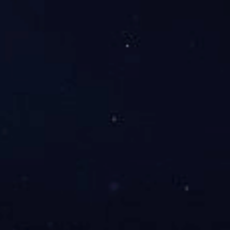
用户服务流程
质检，全
对接用户咨询、订单处理及售后跟进，
质。
提升消费体验与满意度。
h