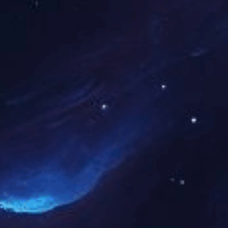
售后处理流程
全
处理周边产品退换货、直播技术
拥有
支持咨询及赛事反馈收集，优化
渠道
用户体验。
求。
定制化方案支持
7×
针对企业或个人需求，提供赛事
客服