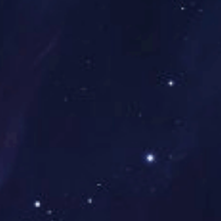
主办方提供从赛事前期策
于传统体育项目，还扩展
年轻观众对体育的关注与
在体育周边产品领域
求的创新产品。公司与多
动服饰、健身器材、体育
相结合的渠道，确保这些
定制和创新设计方面，始
深知，持续的创新和
于通过科技手段和创新理
业注入更多活力。未来，
情”的精神，成为连接全
发展贡献力量。
凭借在体育产业中的
体育行业的领军企业之一
多人体验到体育的无限魅