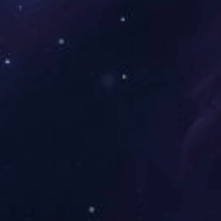
包场、直播定制及周边专属设
观赛
计。
01