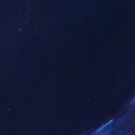
划到后期执行的全方位服务。的赛事运营不仅仅局限
到电子竞技、极限运动等新兴项目领域，推动了更多
热爱。
，凭借强大的品牌影响力，推出了一系列符合市场需
个国际知名体育品牌合作，推出了包含运动装备、运
纪念品等多种类别的体育周边商品。通过线上与线下
产品能够覆盖到全球各地的消费者。特别是在个性化
终走在行业前沿，深受广大消费者和运动员的喜爱。
对体育文化的尊重是公司长期发展的动力。公司致力
念，不断提升自身产品和服务的质量，力求为体育行
将继续拓展其全球业务版图，秉承“专业、创新、激
球体育爱好者的桥梁，并为推动全球体育产业的蓬勃
深厚积淀和卓越表现，
星空综合官网
已经成为国内外
。展望未来，将在全球范围内不断拓展业务，带领更
力与乐趣。